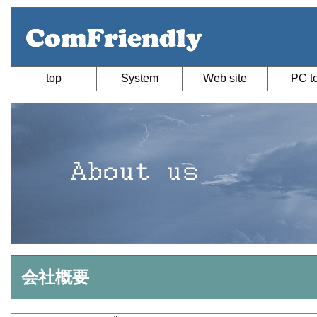
top
System
Web site
PC t
会社概要